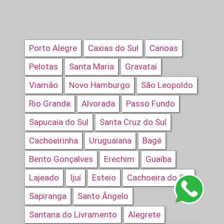
Porto Alegre
Caxias do Sul
Canoas
Pelotas
Santa Maria
Gravataí
Viamão
Novo Hamburgo
São Leopoldo
Rio Grande
Alvorada
Passo Fundo
Sapucaia do Sul
Santa Cruz do Sul
Cachoeirinha
Uruguaiana
Bagé
Bento Gonçalves
Erechim
Guaíba
Lajeado
Ijuí
Esteio
Cachoeira do Sul
Sapiranga
Santo Ângelo
Santana do Livramento
Alegrete