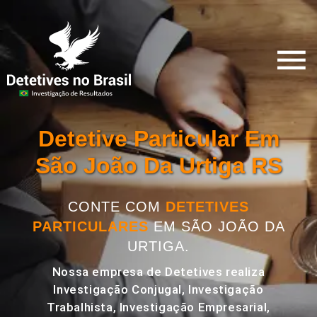
Detetive Particular Em
São João Da Urtiga RS
CONTE COM
DETETIVES
PARTICULARES
EM SÃO JOÃO DA
URTIGA.
Nossa empresa de Detetives realiza
Investigação Conjugal, Investigação
Trabalhista, Investigação Empresarial,