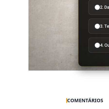
2. D
3. T
4. O
COMENTÁRIOS