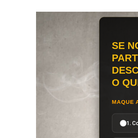
SE N
PART
DESC
O QU
MAQUE 
1. C