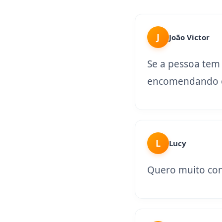
J
João Victor
Se a pessoa tem
encomendando o
L
Lucy
Quero muito con