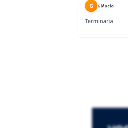
G
Gláucia
Terminaria