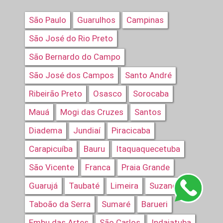
São Paulo
Guarulhos
Campinas
São José do Rio Preto
São Bernardo do Campo
São José dos Campos
Santo André
Ribeirão Preto
Osasco
Sorocaba
Mauá
Mogi das Cruzes
Santos
Diadema
Jundiaí
Piracicaba
Carapicuíba
Bauru
Itaquaquecetuba
São Vicente
Franca
Praia Grande
Guarujá
Taubaté
Limeira
Suzano
Taboão da Serra
Sumaré
Barueri
Embu das Artes
São Carlos
Indaiatuba