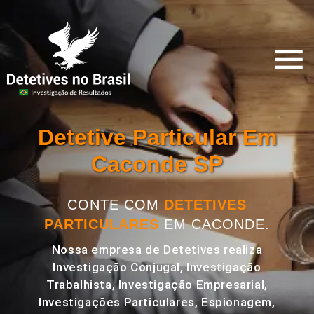
Detetive Particular Em
Caconde SP
CONTE COM
DETETIVES
PARTICULARES
EM CACONDE.
Nossa empresa de Detetives realiza
Investigação Conjugal, Investigação
Trabalhista, Investigação Empresarial,
Investigações Particulares, Espionagem,