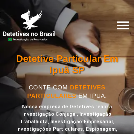
Detetive Particular Em
Ipuã SP
CONTE COM
DETETIVES
PARTICULARES
EM IPUÃ.
Nossa empresa de Detetives realiza
Investigação Conjugal, Investigação
Trabalhista, Investigação Empresarial,
Investigações Particulares, Espionagem,