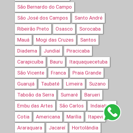
São Bernardo do Campo
São José dos Campos
Santo André
Ribeirão Preto
Osasco
Sorocaba
Mauá
Mogi das Cruzes
Santos
Diadema
Jundiaí
Piracicaba
Carapicuíba
Bauru
Itaquaquecetuba
São Vicente
Franca
Praia Grande
Guarujá
Taubaté
Limeira
Suzano
Taboão da Serra
Sumaré
Barueri
Embu das Artes
São Carlos
Indaiatuba
Cotia
Americana
Marília
Itapevi
Araraquara
Jacareí
Hortolândia