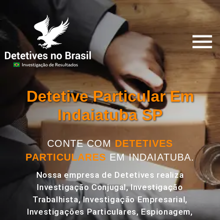
Detetive Particular Em
Indaiatuba SP
CONTE COM
DETETIVES
PARTICULARES
EM INDAIATUBA.
Nossa empresa de Detetives realiza
Investigação Conjugal, Investigação
Trabalhista, Investigação Empresarial,
Investigações Particulares, Espionagem,