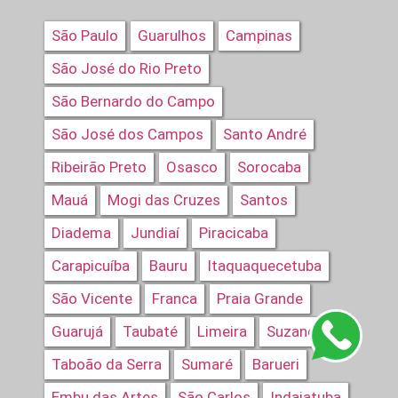
São Paulo
Guarulhos
Campinas
São José do Rio Preto
São Bernardo do Campo
São José dos Campos
Santo André
Ribeirão Preto
Osasco
Sorocaba
Mauá
Mogi das Cruzes
Santos
Diadema
Jundiaí
Piracicaba
Carapicuíba
Bauru
Itaquaquecetuba
São Vicente
Franca
Praia Grande
Guarujá
Taubaté
Limeira
Suzano
Taboão da Serra
Sumaré
Barueri
Embu das Artes
São Carlos
Indaiatuba