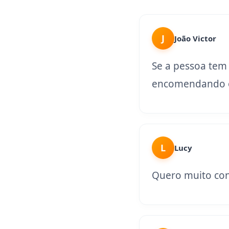
J
João Victor
Se a pessoa tem
encomendando o
L
Lucy
Quero muito con