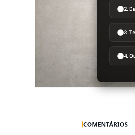
2. D
3. T
4. O
COMENTÁRIOS