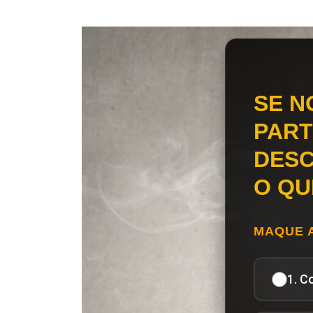
SE N
PART
DESC
O QU
MAQUE 
1. C