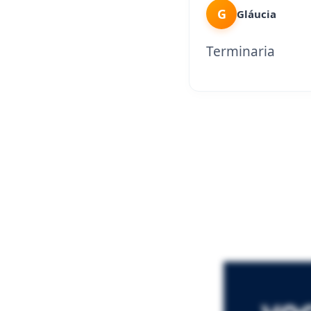
G
Gláucia
Terminaria