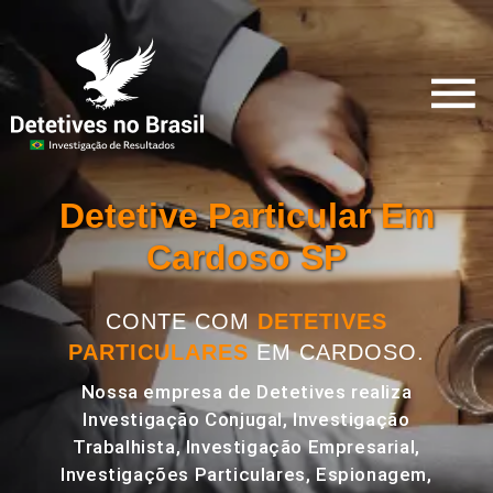
Detetive Particular Em
Cardoso SP
CONTE COM
DETETIVES
PARTICULARES
EM CARDOSO.
Nossa empresa de Detetives realiza
Investigação Conjugal, Investigação
Trabalhista, Investigação Empresarial,
Investigações Particulares, Espionagem,