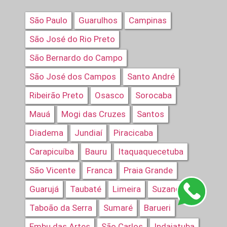
São Paulo
Guarulhos
Campinas
São José do Rio Preto
São Bernardo do Campo
São José dos Campos
Santo André
Ribeirão Preto
Osasco
Sorocaba
Mauá
Mogi das Cruzes
Santos
Diadema
Jundiaí
Piracicaba
Carapicuíba
Bauru
Itaquaquecetuba
São Vicente
Franca
Praia Grande
Guarujá
Taubaté
Limeira
Suzano
Taboão da Serra
Sumaré
Barueri
Embu das Artes
São Carlos
Indaiatuba