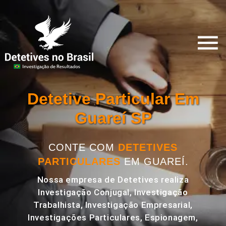
Detetive Particular Em
Guareí SP
CONTE COM
DETETIVES
PARTICULARES
EM GUAREÍ.
Nossa empresa de Detetives realiza
Investigação Conjugal, Investigação
Trabalhista, Investigação Empresarial,
Investigações Particulares, Espionagem,