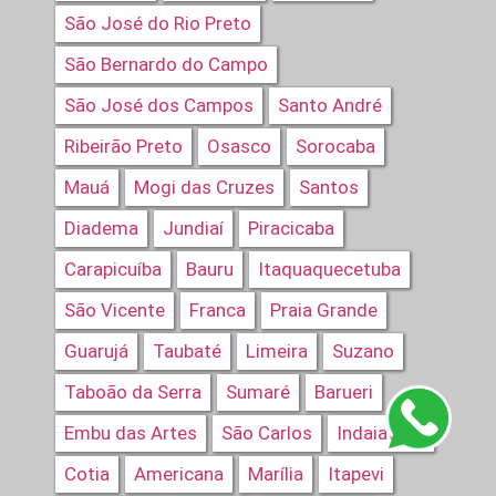
São José do Rio Preto
São Bernardo do Campo
São José dos Campos
Santo André
Ribeirão Preto
Osasco
Sorocaba
Mauá
Mogi das Cruzes
Santos
Diadema
Jundiaí
Piracicaba
Carapicuíba
Bauru
Itaquaquecetuba
São Vicente
Franca
Praia Grande
Guarujá
Taubaté
Limeira
Suzano
Taboão da Serra
Sumaré
Barueri
Embu das Artes
São Carlos
Indaiatuba
Cotia
Americana
Marília
Itapevi