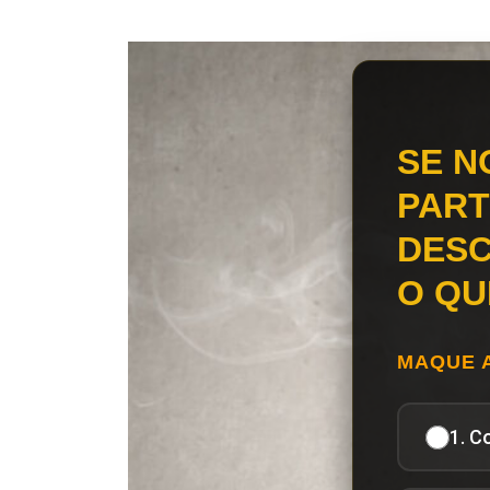
SE N
PART
DESC
O QU
MAQUE 
1. C