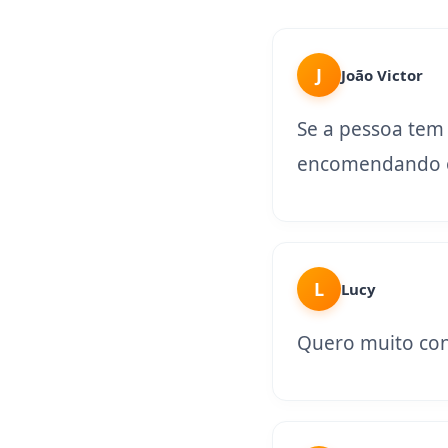
J
João Victor
Se a pessoa tem
encomendando o
L
Lucy
Quero muito con