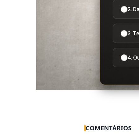
2. D
3. T
4. O
COMENTÁRIOS