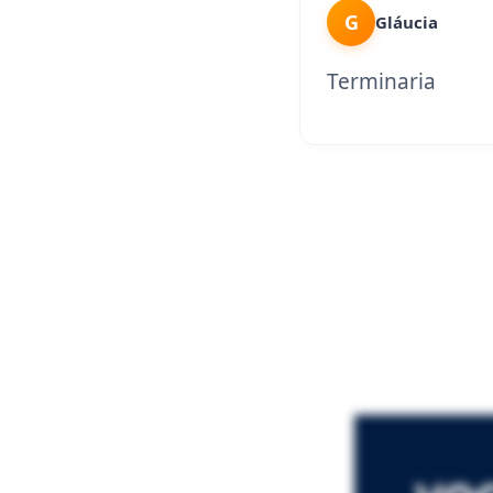
G
Gláucia
Terminaria