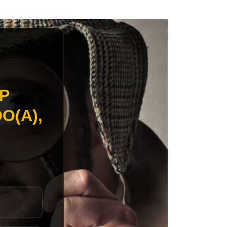
P
O(A),