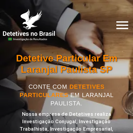
Detetive Particular Em
Laranjal Paulista SP
CONTE COM
DETETIVES
PARTICULARES
EM LARANJAL
PAULISTA.
Nossa empresa de Detetives realiza
Investigação Conjugal, Investigação
Trabalhista, Investigação Empresarial,