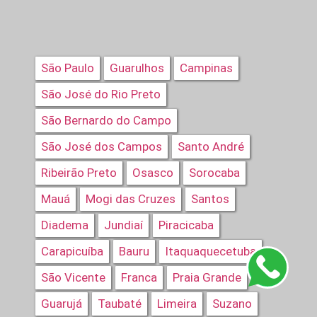
São Paulo
Guarulhos
Campinas
São José do Rio Preto
São Bernardo do Campo
São José dos Campos
Santo André
Ribeirão Preto
Osasco
Sorocaba
Mauá
Mogi das Cruzes
Santos
Diadema
Jundiaí
Piracicaba
Carapicuíba
Bauru
Itaquaquecetuba
São Vicente
Franca
Praia Grande
Guarujá
Taubaté
Limeira
Suzano