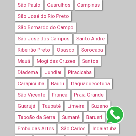
São Paulo
Guarulhos
Campinas
São José do Rio Preto
São Bernardo do Campo
São José dos Campos
Santo André
Ribeirão Preto
Osasco
Sorocaba
Mauá
Mogi das Cruzes
Santos
Diadema
Jundiaí
Piracicaba
Carapicuíba
Bauru
Itaquaquecetuba
São Vicente
Franca
Praia Grande
Guarujá
Taubaté
Limeira
Suzano
Taboão da Serra
Sumaré
Barueri
Embu das Artes
São Carlos
Indaiatuba