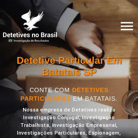
Detetive Particular Em
Batatais SP
CONTE COM
DETETIVES
PARTICULARES
EM BATATAIS.
Nossa empresa de Detetives realiza
Investigação Conjugal, Investigação
Trabalhista, Investigação Empresarial,
Investigações Particulares, Espionagem,