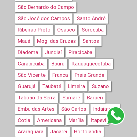
São Bernardo do Campo
São José dos Campos
Santo André
Ribeirão Preto
Osasco
Sorocaba
Mauá
Mogi das Cruzes
Santos
Diadema
Jundiaí
Piracicaba
Carapicuíba
Bauru
Itaquaquecetuba
São Vicente
Franca
Praia Grande
Guarujá
Taubaté
Limeira
Suzano
Taboão da Serra
Sumaré
Barueri
Embu das Artes
São Carlos
Indaiatuba
Cotia
Americana
Marília
Itapevi
Araraquara
Jacareí
Hortolândia