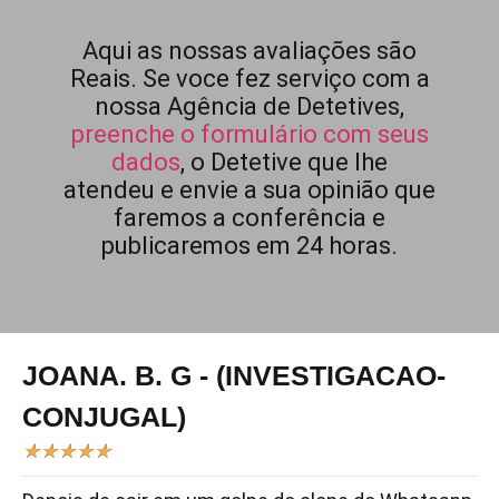
Aqui as nossas avaliações são
Reais. Se voce fez serviço com a
nossa Agência de Detetives,
preenche o formulário com seus
dados
, o Detetive que lhe
atendeu e envie a sua opinião que
faremos a conferência e
publicaremos em 24 horas.
JOANA. B. G - (INVESTIGACAO-
CONJUGAL)
★
★
★
★
★