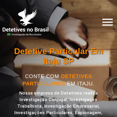
Detetive Particular Em
Itaju SP
CONTE COM
DETETIVES
PARTICULARES
EM ITAJU.
Nossa empresa de Detetives realiza
Investigação Conjugal, Investigação
Trabalhista, Investigação Empresarial,
Investigações Particulares, Espionagem,