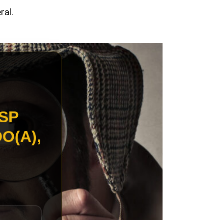
ral.
SP
O(A),