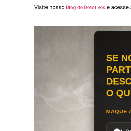
Visite nosso
e acesse a
Blog de Detetives
SE N
PART
DESC
O QU
MAQUE 