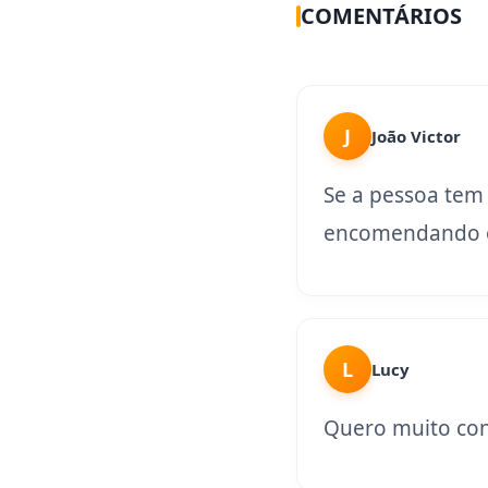
COMENTÁRIOS
J
João Victor
Se a pessoa tem
encomendando o
L
Lucy
Quero muito con