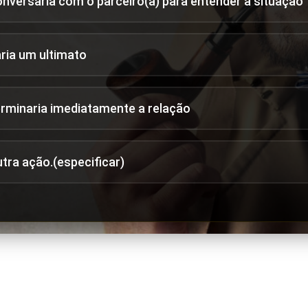
onversaria com o parceiro(a) para entender a situação
aria um ultimato
erminaria imediatamente a relação
utra ação.(especificar)