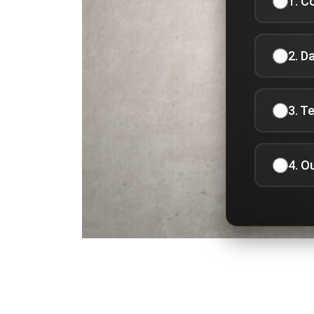
1. C
2. D
3. T
4. O