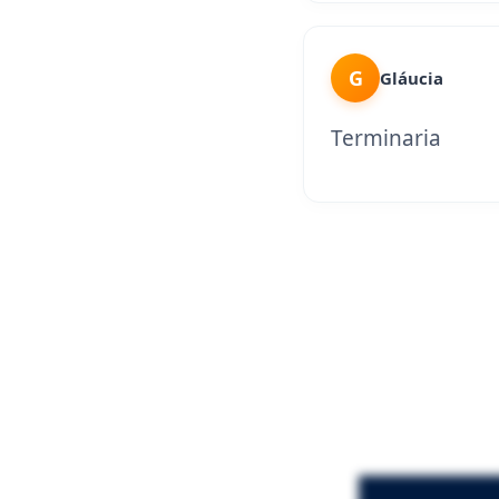
G
Gláucia
Terminaria