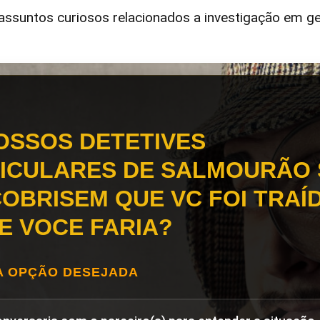
ssuntos curiosos relacionados a investigação em ge
OSSOS DETETIVES
ICULARES DE SALMOURÃO 
OBRISEM QUE VC FOI TRAÍD
E VOCE FARIA?
A OPÇÃO DESEJADA