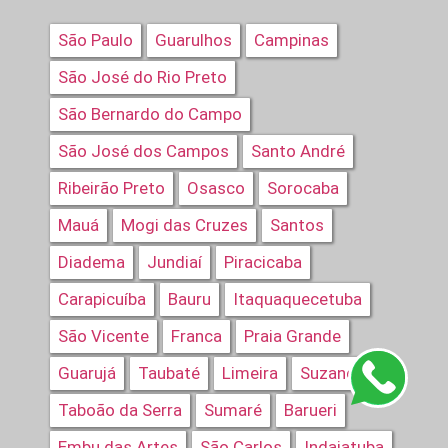
São Paulo
Guarulhos
Campinas
São José do Rio Preto
São Bernardo do Campo
São José dos Campos
Santo André
Ribeirão Preto
Osasco
Sorocaba
Mauá
Mogi das Cruzes
Santos
Diadema
Jundiaí
Piracicaba
Carapicuíba
Bauru
Itaquaquecetuba
São Vicente
Franca
Praia Grande
Guarujá
Taubaté
Limeira
Suzano
Taboão da Serra
Sumaré
Barueri
Embu das Artes
São Carlos
Indaiatuba