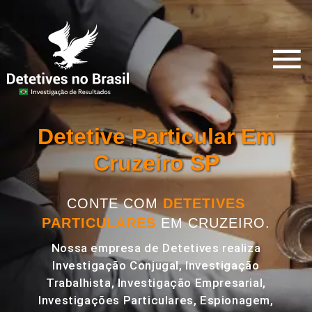
Detetive Particular Em
Cruzeiro SP
CONTE COM
DETETIVES
PARTICULARES
EM CRUZEIRO.
Nossa empresa de Detetives realiza
Investigação Conjugal, Investigação
Trabalhista, Investigação Empresarial,
Investigações Particulares, Espionagem,