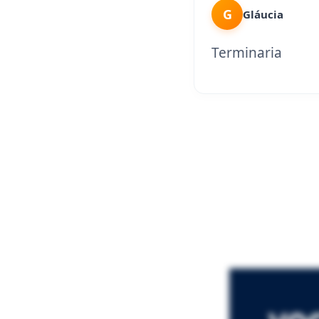
G
Gláucia
Terminaria