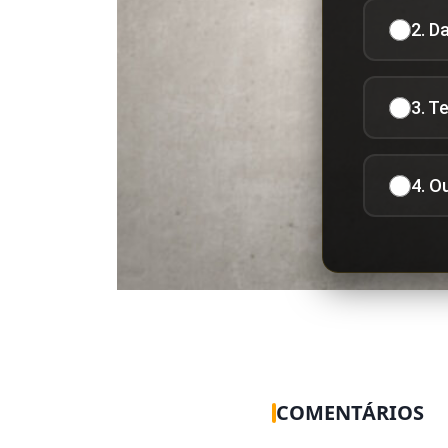
2. D
3. T
4. O
COMENTÁRIOS