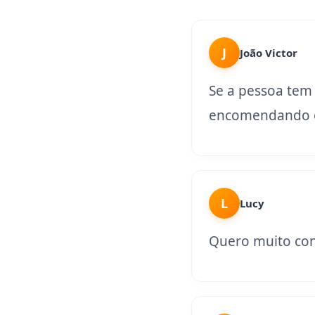
J
João Victor
Se a pessoa tem
encomendando o
L
Lucy
Quero muito con