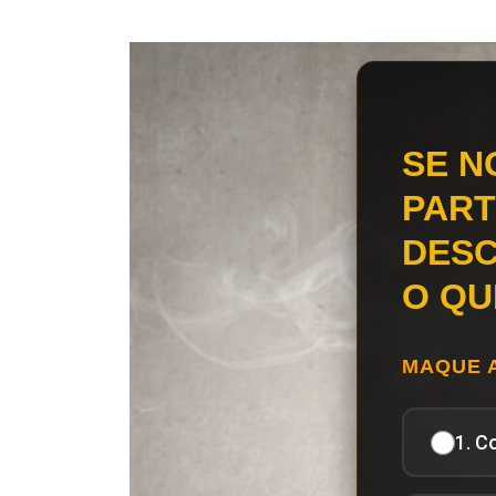
SE N
PART
DESC
O QU
MAQUE 
1. C