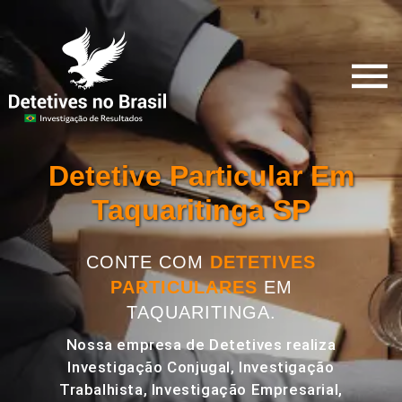
Detetive Particular Em
Taquaritinga SP
CONTE COM
DETETIVES
PARTICULARES
EM
TAQUARITINGA.
Nossa empresa de Detetives realiza
Investigação Conjugal, Investigação
Trabalhista, Investigação Empresarial,