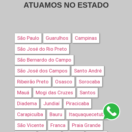
ATUAMOS NO ESTADO
São Paulo
Guarulhos
Campinas
São José do Rio Preto
São Bernardo do Campo
São José dos Campos
Santo André
Ribeirão Preto
Osasco
Sorocaba
Mauá
Mogi das Cruzes
Santos
Diadema
Jundiaí
Piracicaba
Carapicuíba
Bauru
Itaquaquecetuba
São Vicente
Franca
Praia Grande