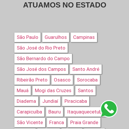
ATUAMOS NO ESTADO
São Paulo
Guarulhos
Campinas
São José do Rio Preto
São Bernardo do Campo
São José dos Campos
Santo André
Ribeirão Preto
Osasco
Sorocaba
Mauá
Mogi das Cruzes
Santos
Diadema
Jundiaí
Piracicaba
Carapicuíba
Bauru
Itaquaquecetuba
São Vicente
Franca
Praia Grande