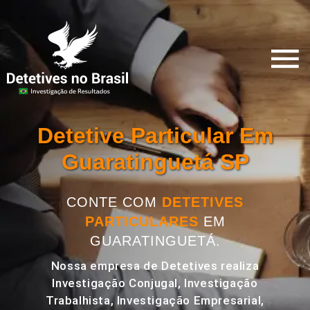
Detetive Particular Em
Guaratinguetá SP
CONTE COM
DETETIVES
PARTICULARES
EM
GUARATINGUETÁ.
Nossa empresa de Detetives realiza
Investigação Conjugal, Investigação
Trabalhista, Investigação Empresarial,