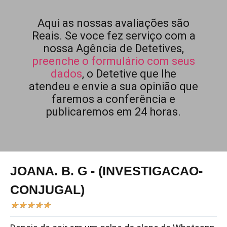
Aqui as nossas avaliações são
Reais. Se voce fez serviço com a
nossa Agência de Detetives,
preenche o formulário com seus
dados
, o Detetive que lhe
atendeu e envie a sua opinião que
faremos a conferência e
publicaremos em 24 horas.
JOANA. B. G - (INVESTIGACAO-
CONJUGAL)
★
★
★
★
★