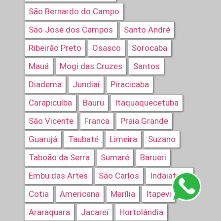
São Bernardo do Campo
São José dos Campos
Santo André
Ribeirão Preto
Osasco
Sorocaba
Mauá
Mogi das Cruzes
Santos
Diadema
Jundiaí
Piracicaba
Carapicuíba
Bauru
Itaquaquecetuba
São Vicente
Franca
Praia Grande
Guarujá
Taubaté
Limeira
Suzano
Taboão da Serra
Sumaré
Barueri
Embu das Artes
São Carlos
Indaiatuba
Cotia
Americana
Marília
Itapevi
Araraquara
Jacareí
Hortolândia