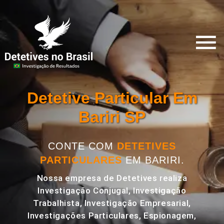
Detetive Particular Em
Bariri SP
CONTE COM
DETETIVES
PARTICULARES
EM BARIRI.
Nossa empresa de Detetives realiza
Investigação Conjugal, Investigação
Trabalhista, Investigação Empresarial,
Investigações Particulares, Espionagem,