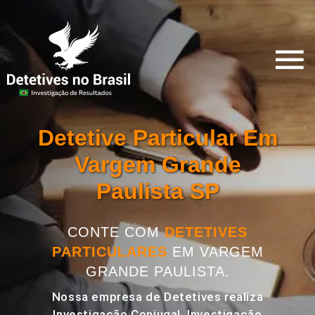
Detetive Particular Em
Vargem Grande
Paulista SP
CONTE COM
DETETIVES
PARTICULARES
EM VARGEM
GRANDE PAULISTA.
Nossa empresa de Detetives realiza
Investigação Conjugal, Investigação