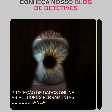
CONHEÇA NOSSO
BLOG
DE DETETIVES
PROTEÇÃO DE DADOS ONLINE:
MON
AS MELHORES FERRAMENTAS
COM
DE SEGURANÇA
PRO