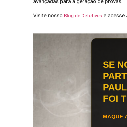
avançadas para a geração de provas.
Visite nosso
e acesse a
Blog de Detetives
SE N
PART
PAUL
FOI 
MAQUE 