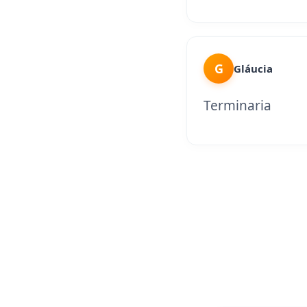
G
Gláucia
Terminaria