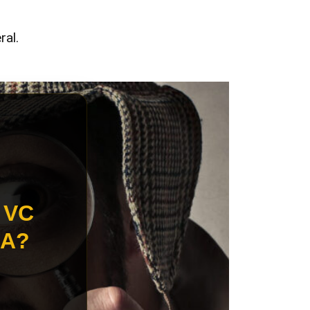
ral.
 VC
IA?