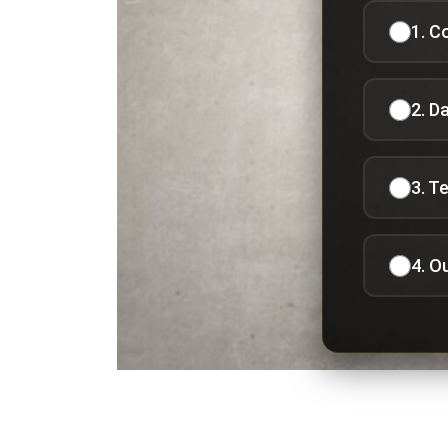
1. C
2. D
3. T
4. O