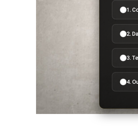
1. C
2. D
3. T
4. O