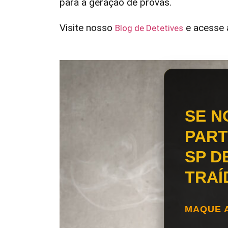
para a geração de provas.
Visite nosso
e acesse a
Blog de Detetives
SE N
PART
SP D
TRAÍ
MAQUE 