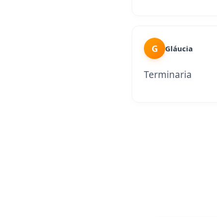
G
Gláucia
Terminaria