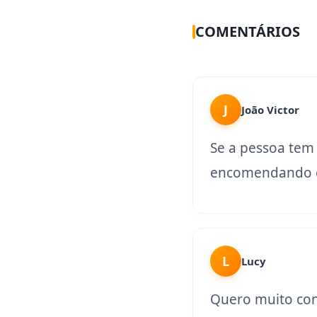
COMENTÁRIOS
J
João Victor
Se a pessoa tem
encomendando o
L
Lucy
Quero muito con