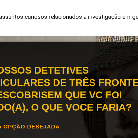
ssuntos curiosos relacionados a investigação em ge
OSSOS DETETIVES
ICULARES DE TRÊS FRONT
ESCOBRISEM QUE VC FOI
DO(A), O QUE VOCE FARIA?
A OPÇÃO DESEJADA