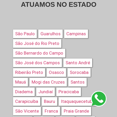
ATUAMOS NO ESTADO
São Paulo
Guarulhos
Campinas
São José do Rio Preto
São Bernardo do Campo
São José dos Campos
Santo André
Ribeirão Preto
Osasco
Sorocaba
Mauá
Mogi das Cruzes
Santos
Diadema
Jundiaí
Piracicaba
Carapicuíba
Bauru
Itaquaquecetuba
São Vicente
Franca
Praia Grande