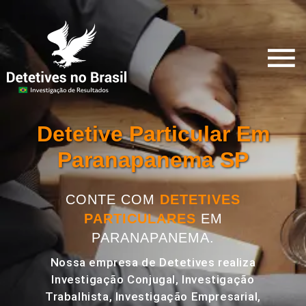
Detetive Particular Em
Paranapanema SP
CONTE COM
DETETIVES
PARTICULARES
EM
PARANAPANEMA.
Nossa empresa de Detetives realiza
Investigação Conjugal, Investigação
Trabalhista, Investigação Empresarial,