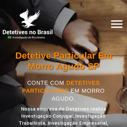
Detetive Particular Em
Morro Agudo SP
CONTE COM
DETETIVES
PARTICULARES
EM MORRO
AGUDO.
Nossa empresa de Detetives realiza
Investigação Conjugal, Investigação
Trabalhista, Investigação Empresarial,