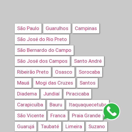
São Paulo
Guarulhos
Campinas
São José do Rio Preto
São Bernardo do Campo
São José dos Campos
Santo André
Ribeirão Preto
Osasco
Sorocaba
Mauá
Mogi das Cruzes
Santos
Diadema
Jundiaí
Piracicaba
Carapicuíba
Bauru
Itaquaquecetuba
São Vicente
Franca
Praia Grande
Guarujá
Taubaté
Limeira
Suzano