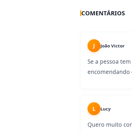
COMENTÁRIOS
J
João Victor
Se a pessoa tem
encomendando o
L
Lucy
Quero muito con