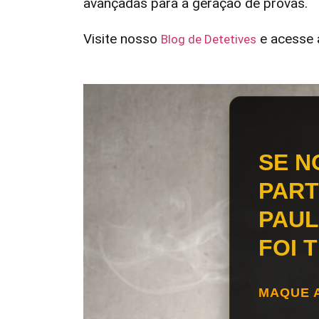
avançadas para a geração de provas.
Visite nosso
e acesse a
Blog de Detetives
SE N
PART
PAUL
FOI 
MAQUE 