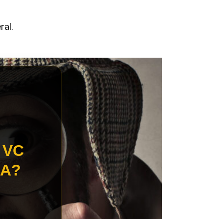
ral.
 VC
IA?