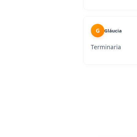
G
Gláucia
Terminaria