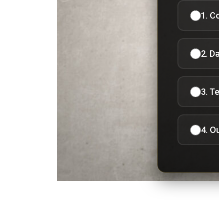
1. C
2. D
3. T
4. O