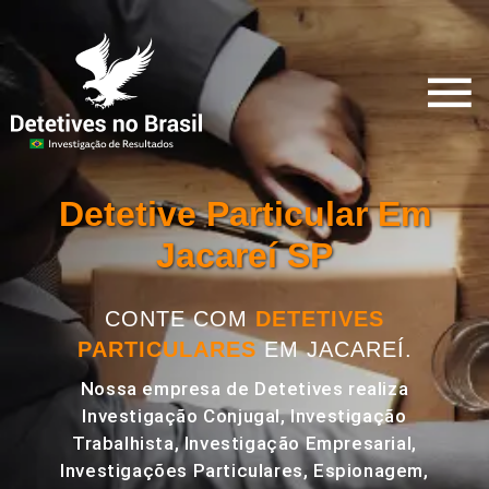
Detetive Particular Em
Jacareí SP
CONTE COM
DETETIVES
PARTICULARES
EM JACAREÍ.
Nossa empresa de Detetives realiza
Investigação Conjugal, Investigação
Trabalhista, Investigação Empresarial,
Investigações Particulares, Espionagem,