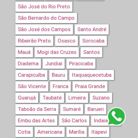
São José do Rio Preto
São Bernardo do Campo
São José dos Campos
Santo André
Ribeirão Preto
Osasco
Sorocaba
Mauá
Mogi das Cruzes
Santos
Diadema
Jundiaí
Piracicaba
Carapicuíba
Bauru
Itaquaquecetuba
São Vicente
Franca
Praia Grande
Guarujá
Taubaté
Limeira
Suzano
Taboão da Serra
Sumaré
Barueri
Embu das Artes
São Carlos
Indaiatuba
Cotia
Americana
Marília
Itapevi