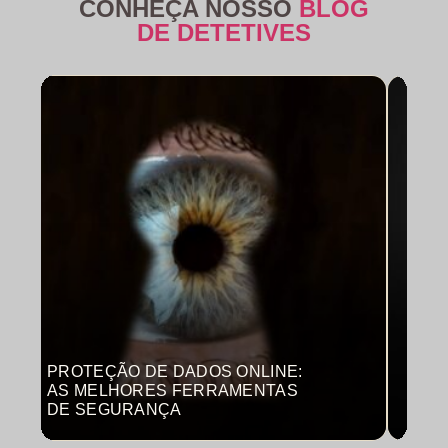
CONHEÇA NOSSO
BLOG
DE DETETIVES
PROTEÇÃO DE DADOS ONLINE:
MON
AS MELHORES FERRAMENTAS
COM
DE SEGURANÇA
PRO