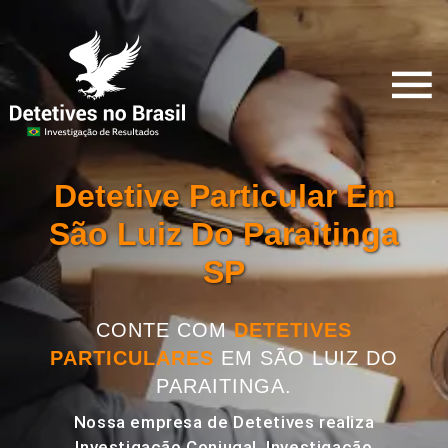
Detetive Particular Em
São Luiz Do Paraitinga
SP
CONTE COM
DETETIVES
PARTICULARES
EM SÃO LUIZ DO
PARAITINGA.
Nossa empresa de Detetives realiza
Investigação Conjugal, Investigação