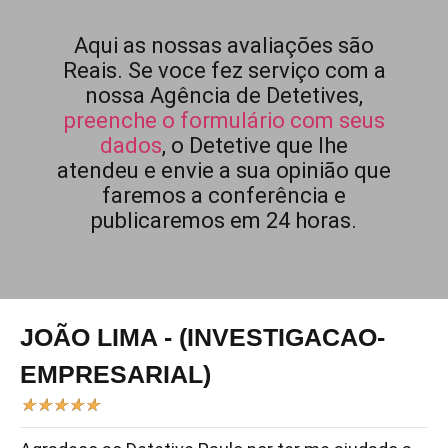
Aqui as nossas avaliações são
Reais. Se voce fez serviço com a
nossa Agência de Detetives,
preenche o formulário com seus
dados
, o Detetive que lhe
atendeu e envie a sua opinião que
faremos a conferência e
publicaremos em 24 horas.
JOÃO LIMA - (INVESTIGACAO-
EMPRESARIAL)
★
★
★
★
★