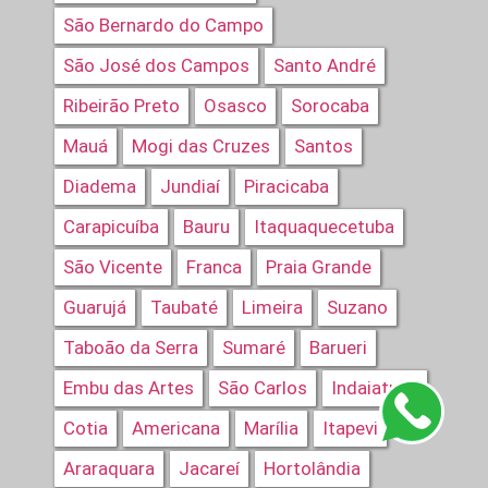
São Bernardo do Campo
São José dos Campos
Santo André
Ribeirão Preto
Osasco
Sorocaba
Mauá
Mogi das Cruzes
Santos
Diadema
Jundiaí
Piracicaba
Carapicuíba
Bauru
Itaquaquecetuba
São Vicente
Franca
Praia Grande
Guarujá
Taubaté
Limeira
Suzano
Taboão da Serra
Sumaré
Barueri
Embu das Artes
São Carlos
Indaiatuba
Cotia
Americana
Marília
Itapevi
Araraquara
Jacareí
Hortolândia