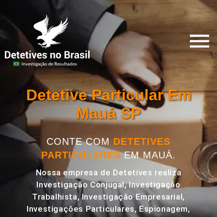
Detetive Particular Em
Mauá SP
CONTE COM
DETETIVES
PARTICULARES
EM MAUÁ.
Nossa empresa de Detetives realiza
Investigação Conjugal, Investigação
Trabalhista, Investigação Empresarial,
Investigações Particulares, Espionagem,