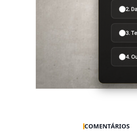
2. D
3. T
4. O
COMENTÁRIOS