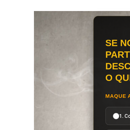
SE N
PART
DESC
O QU
MAQUE 
1. C