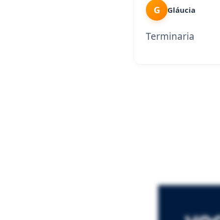
G
Gláucia
Terminaria