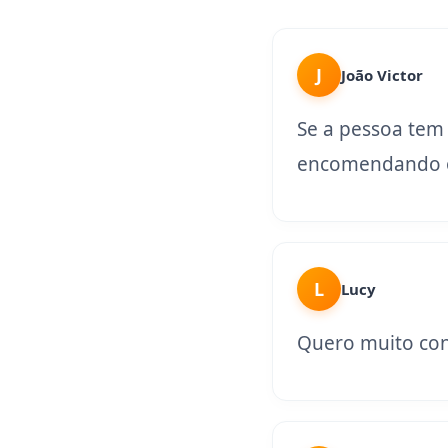
J
João Victor
Se a pessoa tem
encomendando o
L
Lucy
Quero muito con