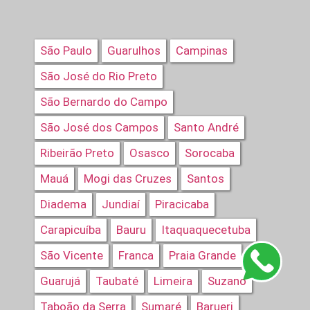
São Paulo
Guarulhos
Campinas
São José do Rio Preto
São Bernardo do Campo
São José dos Campos
Santo André
Ribeirão Preto
Osasco
Sorocaba
Mauá
Mogi das Cruzes
Santos
Diadema
Jundiaí
Piracicaba
Carapicuíba
Bauru
Itaquaquecetuba
São Vicente
Franca
Praia Grande
Guarujá
Taubaté
Limeira
Suzano
Taboão da Serra
Sumaré
Barueri