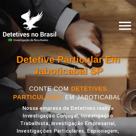
Detetive Particular Em
Jaboticabal SP
CONTE COM
DETETIVES
PARTICULARES
EM JABOTICABAL.
Nossa empresa de Detetives realiza
Investigação Conjugal, Investigação
Trabalhista, Investigação Empresarial,
Investigações Particulares, Espionagem,