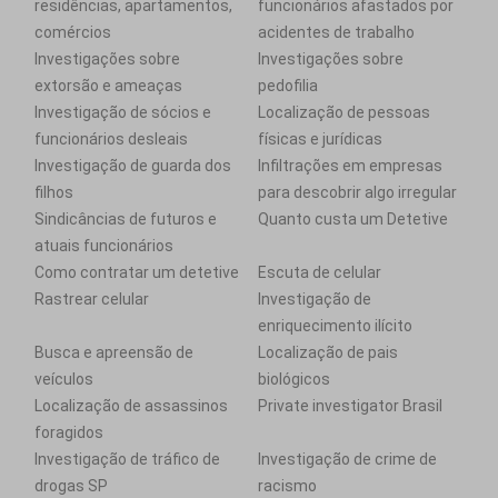
residências, apartamentos,
funcionários afastados por
comércios
acidentes de trabalho
Investigações sobre
Investigações sobre
extorsão e ameaças
pedofilia
Investigação de sócios e
Localização de pessoas
funcionários desleais
físicas e jurídicas
Investigação de guarda dos
Infiltrações em empresas
filhos
para descobrir algo irregular
Sindicâncias de futuros e
Quanto custa um Detetive
atuais funcionários
Como contratar um detetive
Escuta de celular
Rastrear celular
Investigação de
enriquecimento ilícito
Busca e apreensão de
Localização de pais
veículos
biológicos
Localização de assassinos
Private investigator Brasil
foragidos
Investigação de tráfico de
Investigação de crime de
drogas SP
racismo