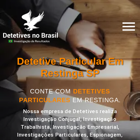
Detetive Particular Em
Restinga SP
CONTE COM
DETETIVES
PARTICULARES
EM RESTINGA.
Nossa empresa de Detetives realiza
Investigação Conjugal, Investigação
Trabalhista, Investigação Empresarial,
Investigações Particulares, Espionagem,