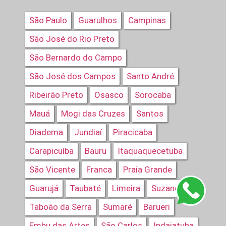
São Paulo
Guarulhos
Campinas
São José do Rio Preto
São Bernardo do Campo
São José dos Campos
Santo André
Ribeirão Preto
Osasco
Sorocaba
Mauá
Mogi das Cruzes
Santos
Diadema
Jundiaí
Piracicaba
Carapicuíba
Bauru
Itaquaquecetuba
São Vicente
Franca
Praia Grande
Guarujá
Taubaté
Limeira
Suzano
Taboão da Serra
Sumaré
Barueri
Embu das Artes
São Carlos
Indaiatuba