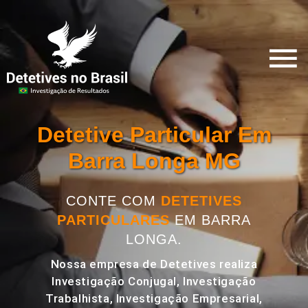
Detetive Particular Em
Barra Longa MG
CONTE COM
DETETIVES
PARTICULARES
EM BARRA
LONGA.
Nossa empresa de Detetives realiza
Investigação Conjugal, Investigação
Trabalhista, Investigação Empresarial,