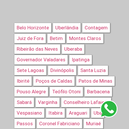
Belo Horizonte
Uberlândia
Contagem
Juiz de Fora
Betim
Montes Claros
Ribeirão das Neves
Uberaba
Governador Valadares
Ipatinga
Sete Lagoas
Divinópolis
Santa Luzia
Ibirité
Poços de Caldas
Patos de Minas
Pouso Alegre
Teófilo Otoni
Barbacena
Sabará
Varginha
Conselheiro Lafaiete
Vespasiano
Itabira
Araguari
Ubá
Passos
Coronel Fabriciano
Muriaé