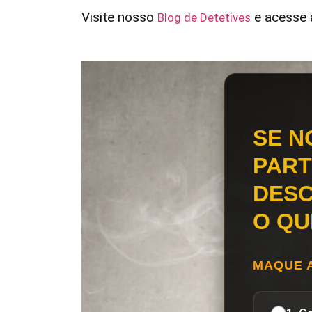
Visite nosso
e acesse a
Blog de Detetives
SE N
PART
DESC
O QU
MAQUE 