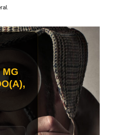
ral.
 MG
O(A),