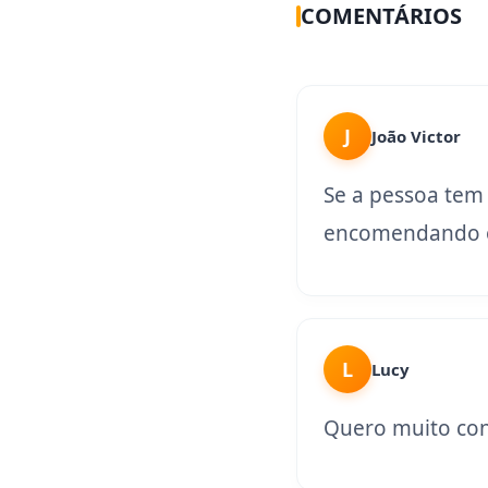
COMENTÁRIOS
J
João Victor
Se a pessoa tem
encomendando o
L
Lucy
Quero muito con