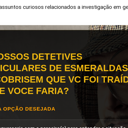
ssuntos curiosos relacionados a investigação em ge
OSSOS DETETIVES
ICULARES DE ESMERALDAS
OBRISEM QUE VC FOI TRAÍD
E VOCE FARIA?
A OPÇÃO DESEJADA