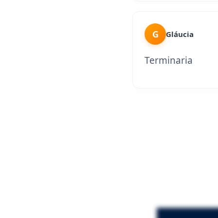
G
Gláucia
Terminaria