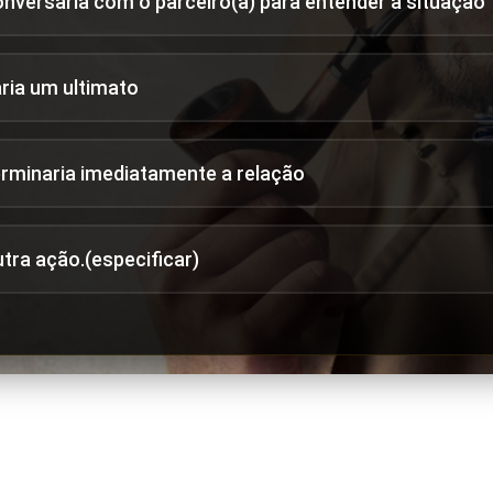
onversaria com o parceiro(a) para entender a situação
aria um ultimato
erminaria imediatamente a relação
utra ação.(especificar)