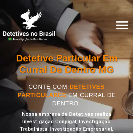
Detetive Particular Em
Curral De Dentro MG
CONTE COM
DETETIVES
PARTICULARES
EM CURRAL DE
DENTRO.
Nossa empresa de Detetives realiza
Investigação Conjugal, Investigação
Trabalhista, Investigação Empresarial,