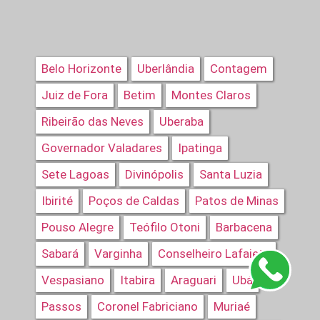
Belo Horizonte
Uberlândia
Contagem
Juiz de Fora
Betim
Montes Claros
Ribeirão das Neves
Uberaba
Governador Valadares
Ipatinga
Sete Lagoas
Divinópolis
Santa Luzia
Ibirité
Poços de Caldas
Patos de Minas
Pouso Alegre
Teófilo Otoni
Barbacena
Sabará
Varginha
Conselheiro Lafaiete
Vespasiano
Itabira
Araguari
Ubá
Passos
Coronel Fabriciano
Muriaé