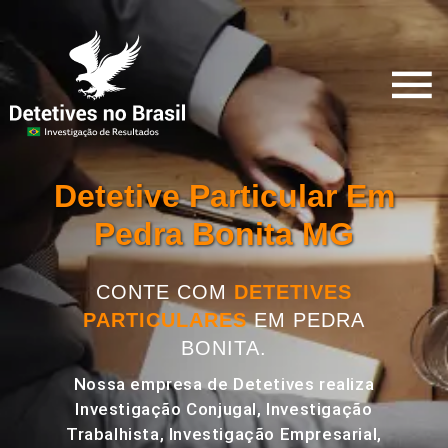
Detetive Particular Em
Pedra Bonita MG
CONTE COM
DETETIVES
PARTICULARES
EM PEDRA
BONITA.
Nossa empresa de Detetives realiza
Investigação Conjugal, Investigação
Trabalhista, Investigação Empresarial,