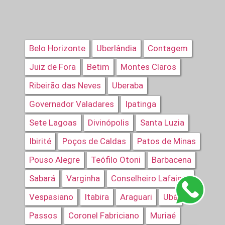
Belo Horizonte
Uberlândia
Contagem
Juiz de Fora
Betim
Montes Claros
Ribeirão das Neves
Uberaba
Governador Valadares
Ipatinga
Sete Lagoas
Divinópolis
Santa Luzia
Ibirité
Poços de Caldas
Patos de Minas
Pouso Alegre
Teófilo Otoni
Barbacena
Sabará
Varginha
Conselheiro Lafaiete
Vespasiano
Itabira
Araguari
Ubá
Passos
Coronel Fabriciano
Muriaé