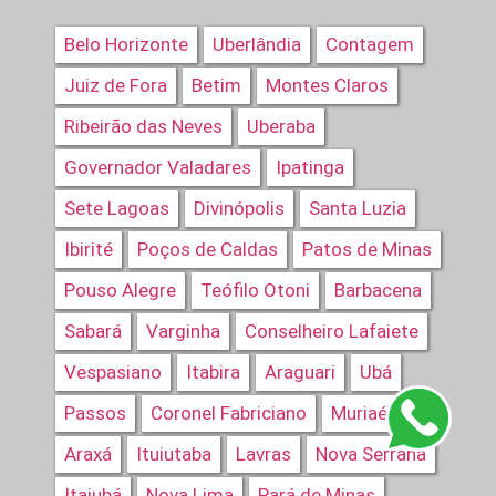
Belo Horizonte
Uberlândia
Contagem
Juiz de Fora
Betim
Montes Claros
Ribeirão das Neves
Uberaba
Governador Valadares
Ipatinga
Sete Lagoas
Divinópolis
Santa Luzia
Ibirité
Poços de Caldas
Patos de Minas
Pouso Alegre
Teófilo Otoni
Barbacena
Sabará
Varginha
Conselheiro Lafaiete
Vespasiano
Itabira
Araguari
Ubá
Passos
Coronel Fabriciano
Muriaé
Araxá
Ituiutaba
Lavras
Nova Serrana
Itajubá
Nova Lima
Pará de Minas