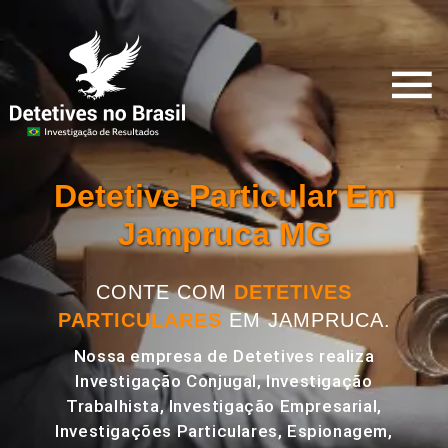
Detetive Particular Em
Jampruca MG
CONTE COM
DETETIVES
PARTICULARES
EM JAMPRUCA.
Nossa empresa de Detetives realiza
Investigação Conjugal, Investigação
Trabalhista, Investigação Empresarial,
Investigações Particulares, Espionagem,