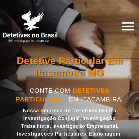
Detetive Particular Em
Itacambira MG
CONTE COM
DETETIVES
PARTICULARES
EM ITACAMBIRA.
Nossa empresa de Detetives realiza
Investigação Conjugal, Investigação
Trabalhista, Investigação Empresarial,
Investigações Particulares, Espionagem,