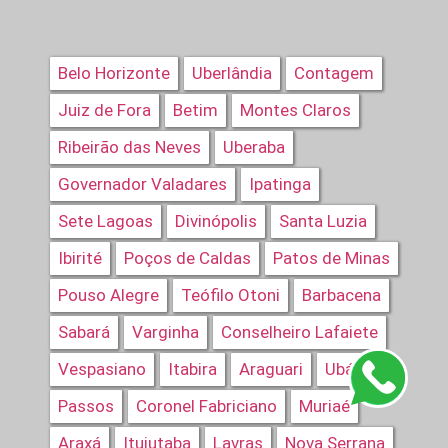
Belo Horizonte
Uberlândia
Contagem
Juiz de Fora
Betim
Montes Claros
Ribeirão das Neves
Uberaba
Governador Valadares
Ipatinga
Sete Lagoas
Divinópolis
Santa Luzia
Ibirité
Poços de Caldas
Patos de Minas
Pouso Alegre
Teófilo Otoni
Barbacena
Sabará
Varginha
Conselheiro Lafaiete
Vespasiano
Itabira
Araguari
Ubá
Passos
Coronel Fabriciano
Muriaé
Araxá
Ituiutaba
Lavras
Nova Serrana