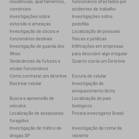
residências, apartamentos,
funcionários afastados por
comércios
acidentes de trabalho
Investigações sobre
Investigações sobre
extorsão e ameaças
pedofilia
Investigação de sócios e
Localização de pessoas
funcionários desleais
físicas e jurídicas
Investigação de guarda dos
Infiltrações em empresas
filhos
para descobrir algo irregular
Sindicâncias de futuros e
Quanto custa um Detetive
atuais funcionários
Como contratar um detetive
Escuta de celular
Rastrear celular
Investigação de
enriquecimento ilícito
Busca e apreensão de
Localização de pais
veículos
biológicos
Localização de assassinos
Private investigator Brasil
foragidos
Investigação de tráfico de
Investigação de crime de
drogas SP
racismo