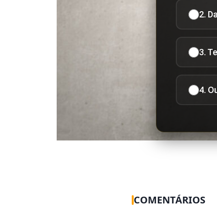
2. D
3. T
4. O
COMENTÁRIOS