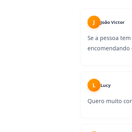
J
João Victor
Se a pessoa tem
encomendando o
L
Lucy
Quero muito con