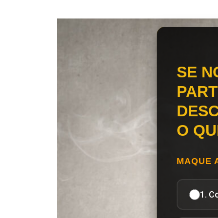
SE N
PART
DESC
O QU
MAQUE 
1. C