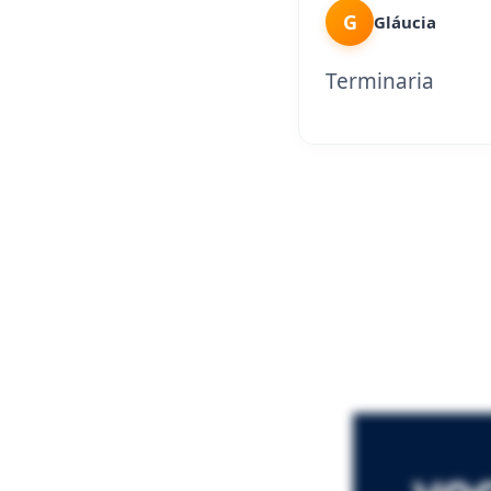
G
Gláucia
Terminaria