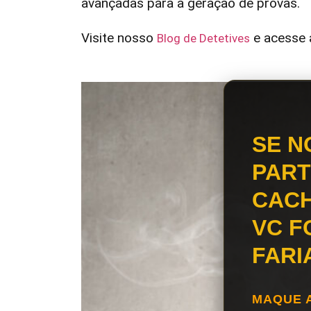
avançadas para a geração de provas.
Visite nosso
e acesse a
Blog de Detetives
SE N
PART
CACH
VC F
FARI
MAQUE 