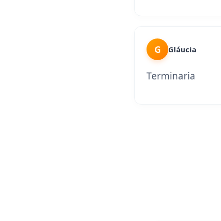
G
Gláucia
Terminaria