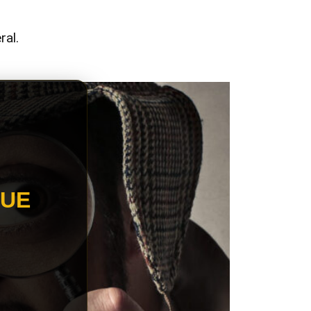
ral.
QUE