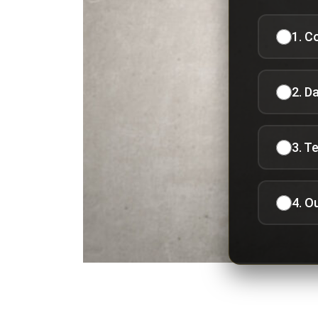
1. C
2. D
3. T
4. O