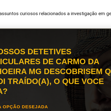
ssuntos curiosos relacionados a investigação em ge
OSSOS DETETIVES
ICULARES DE CARMO DA
OEIRA MG DESCOBRISEM 
OI TRAÍDO(A), O QUE VOCE
A?
A OPÇÃO DESEJADA