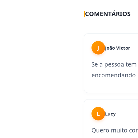
COMENTÁRIOS
J
João Victor
Se a pessoa tem
encomendando o
L
Lucy
Quero muito con