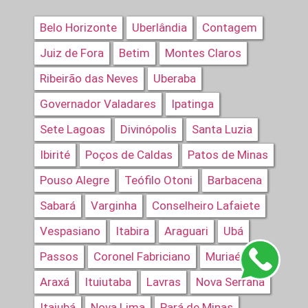
Belo Horizonte
Uberlândia
Contagem
Juiz de Fora
Betim
Montes Claros
Ribeirão das Neves
Uberaba
Governador Valadares
Ipatinga
Sete Lagoas
Divinópolis
Santa Luzia
Ibirité
Poços de Caldas
Patos de Minas
Pouso Alegre
Teófilo Otoni
Barbacena
Sabará
Varginha
Conselheiro Lafaiete
Vespasiano
Itabira
Araguari
Ubá
Passos
Coronel Fabriciano
Muriaé
Araxá
Ituiutaba
Lavras
Nova Serrana
Itajubá
Nova Lima
Pará de Minas