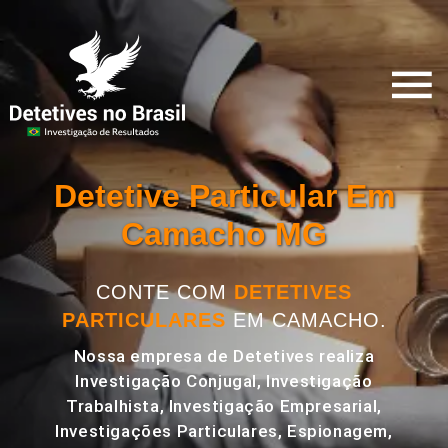
Detetive Particular Em
Camacho MG
CONTE COM
DETETIVES
PARTICULARES
EM CAMACHO.
Nossa empresa de Detetives realiza
Investigação Conjugal, Investigação
Trabalhista, Investigação Empresarial,
Investigações Particulares, Espionagem,