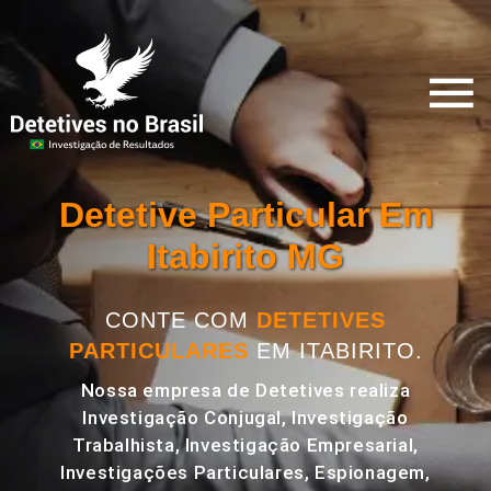
Detetive Particular Em
Itabirito MG
CONTE COM
DETETIVES
PARTICULARES
EM ITABIRITO.
Nossa empresa de Detetives realiza
Investigação Conjugal, Investigação
Trabalhista, Investigação Empresarial,
Investigações Particulares, Espionagem,