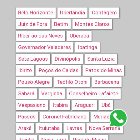
Belo Horizonte
Uberlândia
Contagem
Juiz de Fora
Betim
Montes Claros
Ribeirão das Neves
Uberaba
Governador Valadares
Ipatinga
Sete Lagoas
Divinópolis
Santa Luzia
Ibirité
Poços de Caldas
Patos de Minas
Pouso Alegre
Teófilo Otoni
Barbacena
Sabará
Varginha
Conselheiro Lafaiete
Vespasiano
Itabira
Araguari
Ubá
Passos
Coronel Fabriciano
Muriaé
Araxá
Ituiutaba
Lavras
Nova Serrana
Itajubá
Nova Lima
Pará de Minas