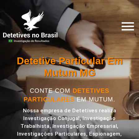
Detetive Particular Em
Mutum MG
CONTE COM
DETETIVES
PARTICULARES
EM MUTUM.
Nossa empresa de Detetives realiza
Investigação Conjugal, Investigação
Trabalhista, Investigação Empresarial,
Investigações Particulares, Espionagem,