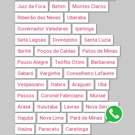
Juiz de Fora
Betim
Montes Claros
Ribeirão das Neves
Uberaba
Governador Valadares
Ipatinga
Sete Lagoas
Divinópolis
Santa Luzia
Ibirité
Poços de Caldas
Patos de Minas
Pouso Alegre
Teófilo Otoni
Barbacena
Sabará
Varginha
Conselheiro Lafaiete
Vespasiano
Itabira
Araguari
Ubá
Passos
Coronel Fabriciano
Muriaé
Araxá
Ituiutaba
Lavras
Nova Serrana
Itajubá
Nova Lima
Pará de Minas
Itaúna
Paracatu
Caratinga