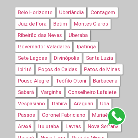
Belo Horizonte
Uberlândia
Contagem
Juiz de Fora
Betim
Montes Claros
Ribeirão das Neves
Uberaba
Governador Valadares
Ipatinga
Sete Lagoas
Divinópolis
Santa Luzia
Ibirité
Poços de Caldas
Patos de Minas
Pouso Alegre
Teófilo Otoni
Barbacena
Sabará
Varginha
Conselheiro Lafaiete
Vespasiano
Itabira
Araguari
Ubá
Passos
Coronel Fabriciano
Muriaé
Araxá
Ituiutaba
Lavras
Nova Serrana
Itajubá
Nova Lima
Pará de Minas