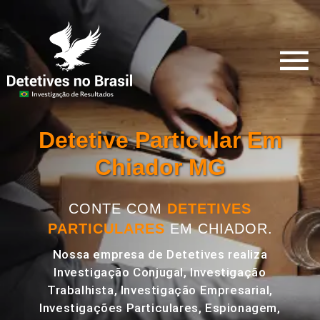
Detetive Particular Em
Chiador MG
CONTE COM
DETETIVES
PARTICULARES
EM CHIADOR.
Nossa empresa de Detetives realiza
Investigação Conjugal, Investigação
Trabalhista, Investigação Empresarial,
Investigações Particulares, Espionagem,