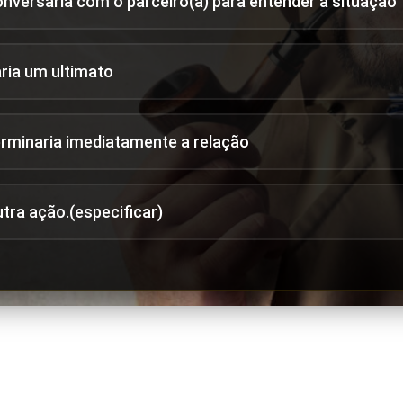
onversaria com o parceiro(a) para entender a situação
aria um ultimato
erminaria imediatamente a relação
utra ação.(especificar)