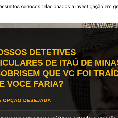
ssuntos curiosos relacionados a investigação em ge
OSSOS DETETIVES
ICULARES DE ITAÚ DE MINA
OBRISEM QUE VC FOI TRAÍD
E VOCE FARIA?
A OPÇÃO DESEJADA