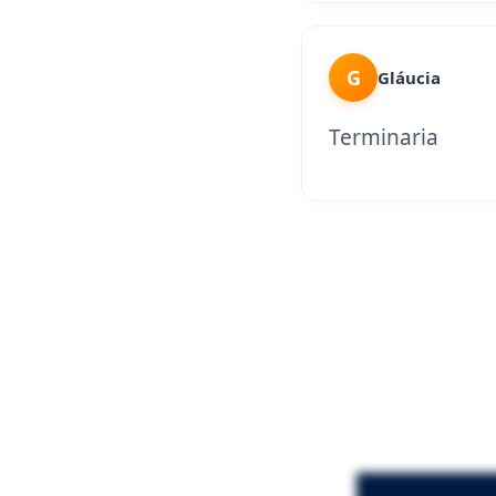
G
Gláucia
Terminaria