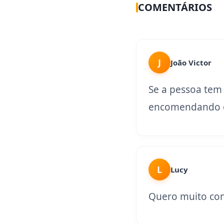
COMENTÁRIOS
J
João Victor
Se a pessoa tem
encomendando o
L
Lucy
Quero muito con