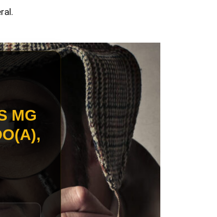
ral.
S MG
O(A),