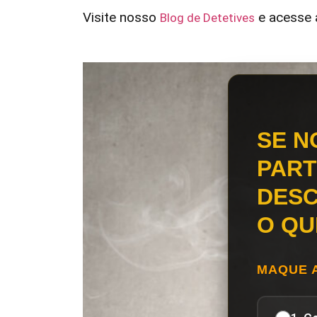
Visite nosso
e acesse a
Blog de Detetives
SE N
PART
DESC
O QU
MAQUE 