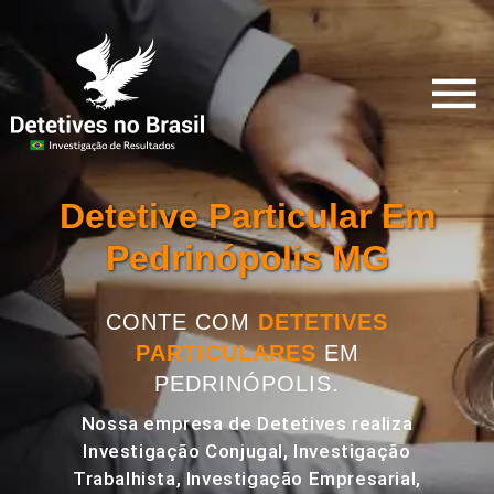
Detetive Particular Em
Pedrinópolis MG
CONTE COM
DETETIVES
PARTICULARES
EM
PEDRINÓPOLIS.
Nossa empresa de Detetives realiza
Investigação Conjugal, Investigação
Trabalhista, Investigação Empresarial,