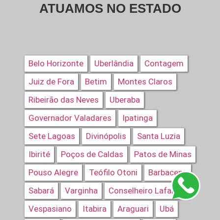
ATUAMOS NO ESTADO
Belo Horizonte
Uberlândia
Contagem
Juiz de Fora
Betim
Montes Claros
Ribeirão das Neves
Uberaba
Governador Valadares
Ipatinga
Sete Lagoas
Divinópolis
Santa Luzia
Ibirité
Poços de Caldas
Patos de Minas
Pouso Alegre
Teófilo Otoni
Barbacena
Sabará
Varginha
Conselheiro Lafaiete
Vespasiano
Itabira
Araguari
Ubá