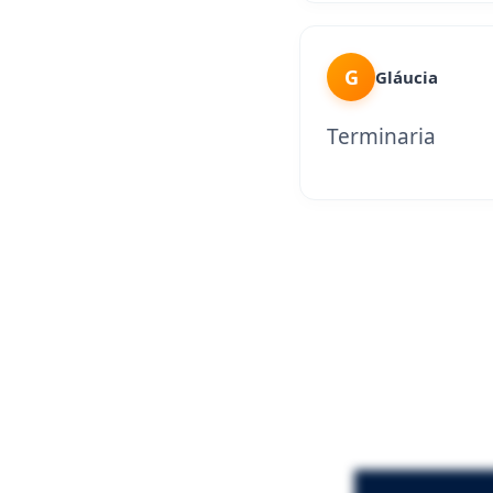
G
Gláucia
Terminaria