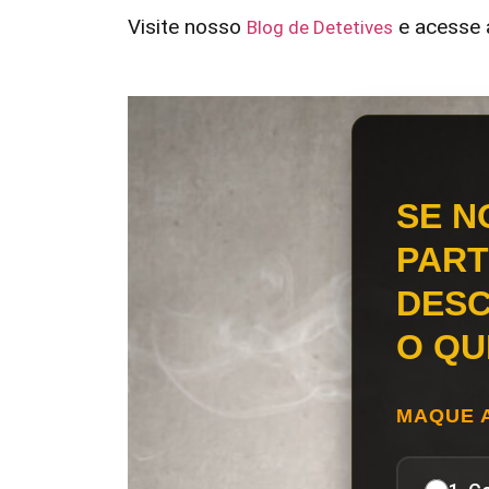
Visite nosso
e acesse a
Blog de Detetives
SE N
PART
DESC
O QU
MAQUE 