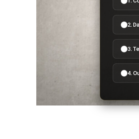
1. C
2. D
3. T
4. O