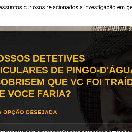
ssuntos curiosos relacionados a investigação em ge
OSSOS DETETIVES
ICULARES DE PINGO-D'ÁGU
OBRISEM QUE VC FOI TRAÍD
E VOCE FARIA?
A OPÇÃO DESEJADA