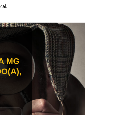
ral.
A MG
O(A),