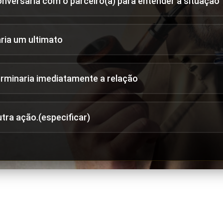
onversaria com o parceiro(a) para entender a situação
aria um ultimato
erminaria imediatamente a relação
utra ação.(especificar)