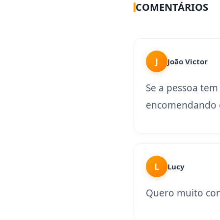
COMENTÁRIOS
J
João Victor
Se a pessoa tem
encomendando o
L
Lucy
Quero muito con