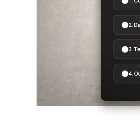
1. C
2. D
3. T
4. O