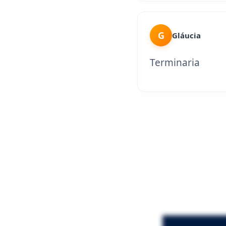
G
Gláucia
Terminaria