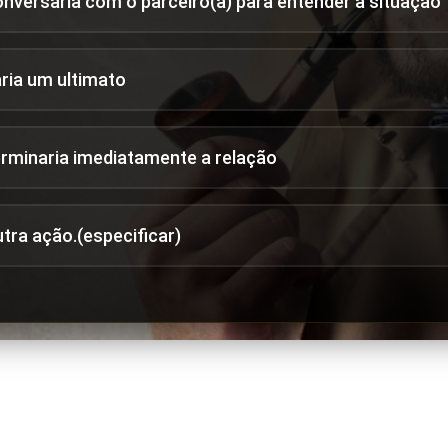
onversaria com o parceiro(a) para entender a situação
aria um ultimato
erminaria imediatamente a relação
utra ação.(especificar)