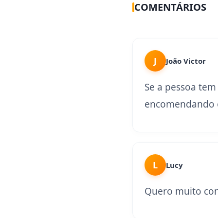
COMENTÁRIOS
J
João Victor
Se a pessoa tem
encomendando o
L
Lucy
Quero muito con