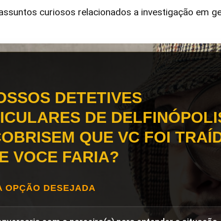
ssuntos curiosos relacionados a investigação em ge
OSSOS DETETIVES
ICULARES DE DELFINÓPOLI
OBRISEM QUE VC FOI TRAÍD
E VOCE FARIA?
A OPÇÃO DESEJADA