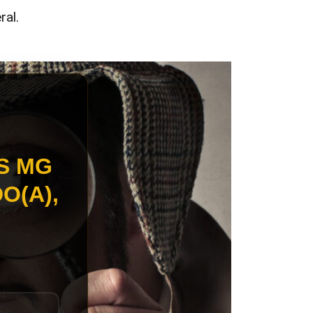
ral.
S MG
O(A),