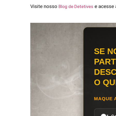
Visite nosso
e acesse a
Blog de Detetives
SE N
PART
DESC
O QU
MAQUE 