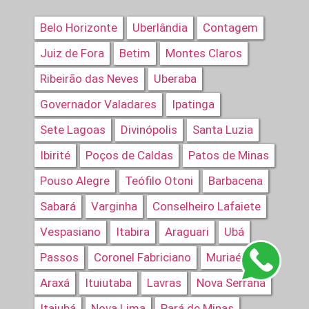
Belo Horizonte
Uberlândia
Contagem
Juiz de Fora
Betim
Montes Claros
Ribeirão das Neves
Uberaba
Governador Valadares
Ipatinga
Sete Lagoas
Divinópolis
Santa Luzia
Ibirité
Poços de Caldas
Patos de Minas
Pouso Alegre
Teófilo Otoni
Barbacena
Sabará
Varginha
Conselheiro Lafaiete
Vespasiano
Itabira
Araguari
Ubá
Passos
Coronel Fabriciano
Muriaé
Araxá
Ituiutaba
Lavras
Nova Serrana
Itajubá
Nova Lima
Pará de Minas