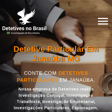
Detetive Particular Em
Janaúba MG
CONTE COM
DETETIVES
PARTICULARES
EM JANAÚBA.
Nossa empresa de Detetives realiza
Investigação Conjugal, Investigação
Trabalhista, Investigação Empresarial,
Investigações Particulares, Espionagem,