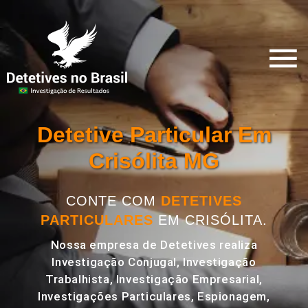
Detetive Particular Em
Crisólita MG
CONTE COM
DETETIVES
PARTICULARES
EM CRISÓLITA.
Nossa empresa de Detetives realiza
Investigação Conjugal, Investigação
Trabalhista, Investigação Empresarial,
Investigações Particulares, Espionagem,