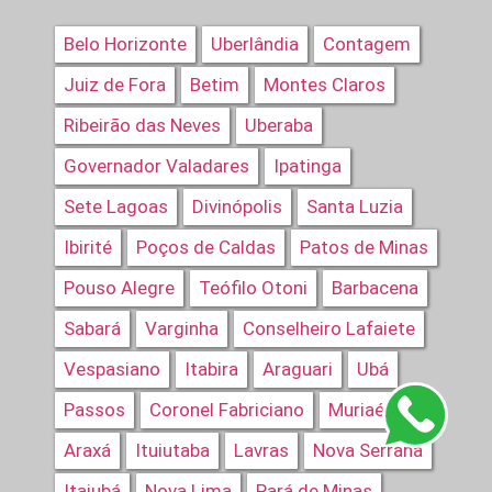
Belo Horizonte
Uberlândia
Contagem
Juiz de Fora
Betim
Montes Claros
Ribeirão das Neves
Uberaba
Governador Valadares
Ipatinga
Sete Lagoas
Divinópolis
Santa Luzia
Ibirité
Poços de Caldas
Patos de Minas
Pouso Alegre
Teófilo Otoni
Barbacena
Sabará
Varginha
Conselheiro Lafaiete
Vespasiano
Itabira
Araguari
Ubá
Passos
Coronel Fabriciano
Muriaé
Araxá
Ituiutaba
Lavras
Nova Serrana
Itajubá
Nova Lima
Pará de Minas