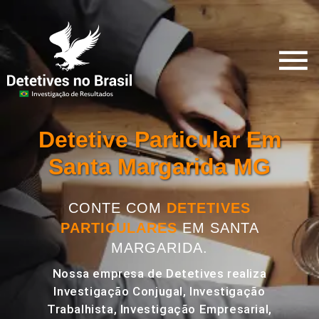
Detetive Particular Em
Santa Margarida MG
CONTE COM
DETETIVES
PARTICULARES
EM SANTA
MARGARIDA.
Nossa empresa de Detetives realiza
Investigação Conjugal, Investigação
Trabalhista, Investigação Empresarial,