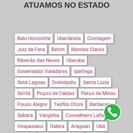
ATUAMOS NO ESTADO
Belo Horizonte
Uberlândia
Contagem
Juiz de Fora
Betim
Montes Claros
Ribeirão das Neves
Uberaba
Governador Valadares
Ipatinga
Sete Lagoas
Divinópolis
Santa Luzia
Ibirité
Poços de Caldas
Patos de Minas
Pouso Alegre
Teófilo Otoni
Barbacena
Sabará
Varginha
Conselheiro Lafaiete
Vespasiano
Itabira
Araguari
Ubá