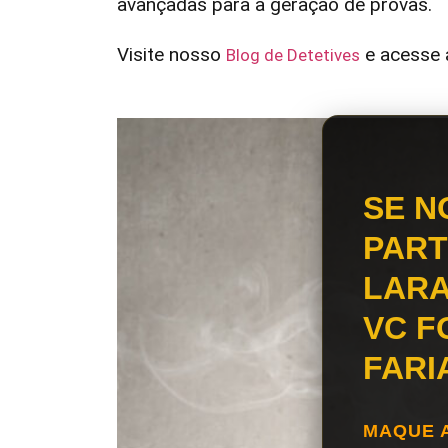
avançadas para a geração de provas.
Visite nosso
e acesse a
Blog de Detetives
SE N
PART
LARA
VC F
FARI
MAQUE 