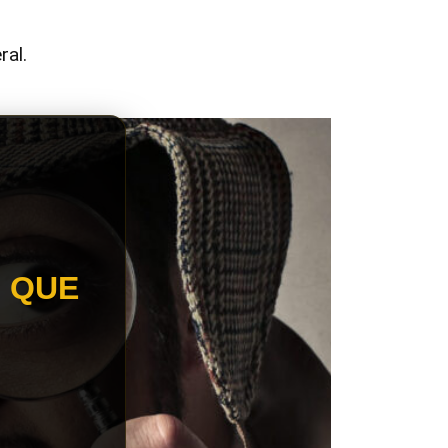
ral.
 QUE