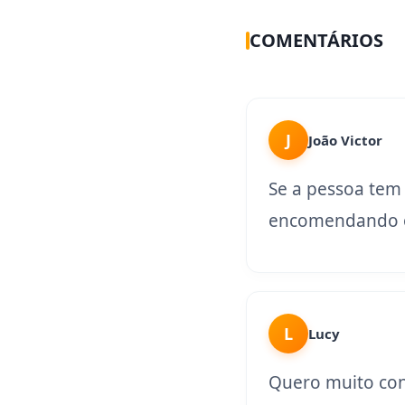
COMENTÁRIOS
J
João Victor
Se a pessoa tem
encomendando o
L
Lucy
Quero muito con