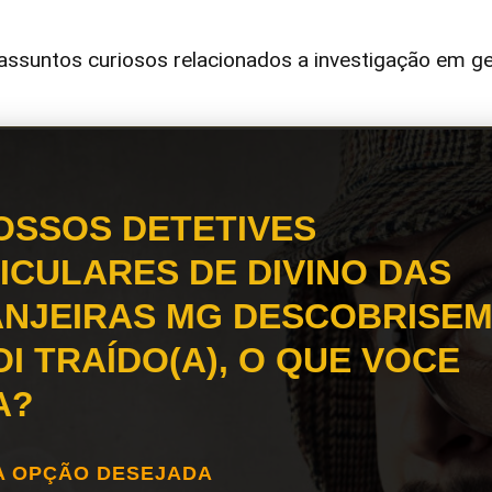
ssuntos curiosos relacionados a investigação em ge
OSSOS DETETIVES
ICULARES DE DIVINO DAS
NJEIRAS MG DESCOBRISEM
OI TRAÍDO(A), O QUE VOCE
A?
A OPÇÃO DESEJADA