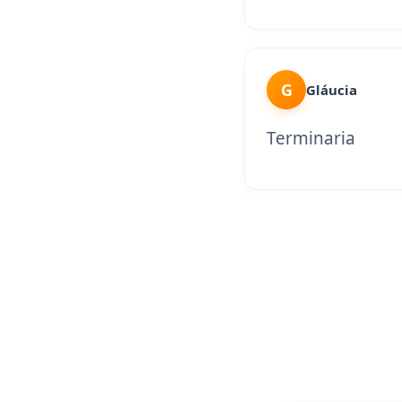
G
Gláucia
Terminaria